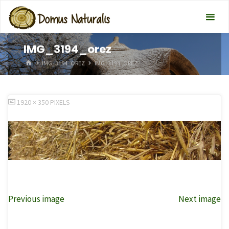
IMG_3194_orez
HOME
IMG_3194_OREZ
IMG_3194_OREZ
FULL
1920 × 350
PIXELS
SIZE
Previous image
Next image