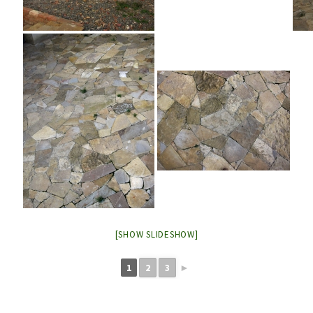
[SHOW SLIDESHOW]
1
2
3
►