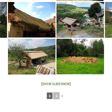
[SHOW SLIDESHOW]
1
2
►