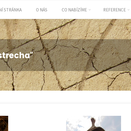
Í STRÁNKA
O NÁS
CO NABÍZÍME
REFERENCE
ent
strecha"