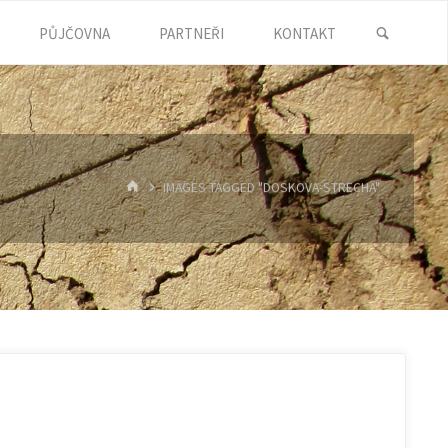
SEARC
PŮJČOVNA
PARTNEŘI
KONTAKT
HOME
IMAGES TAGGED "DOSKOVA-STRECHA"