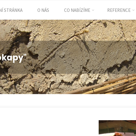
Í STRÁNKA
O NÁS
CO NABÍZÍME
REFERENCE
ent
okapy"