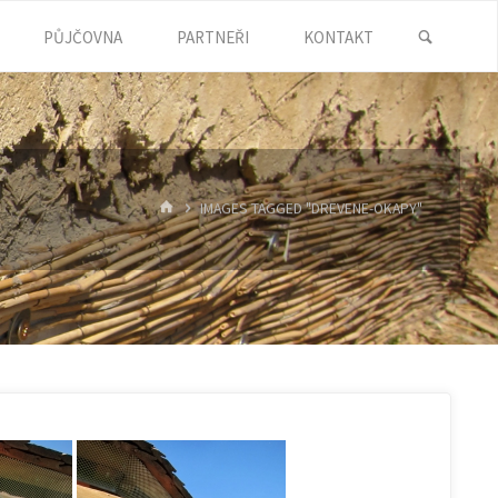
SEARC
PŮJČOVNA
PARTNEŘI
KONTAKT
HOME
IMAGES TAGGED "DREVENE-OKAPY"