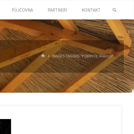
SEARC
PŮJČOVNA
PARTNEŘI
KONTAKT
HOME
IMAGES TAGGED "POKRYTE-NAROZI"