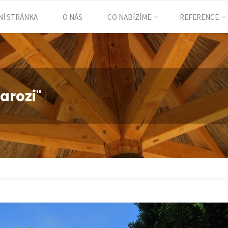
Í STRÁNKA
O NÁS
CO NABÍZÍME
REFERENCE
ent
arozi"