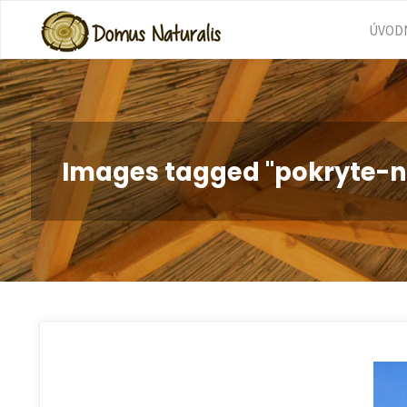
Skip
ÚVODN
to
cont
Images tagged "pokryte-n