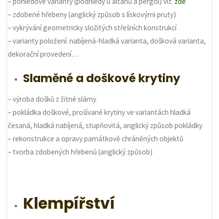
– pohledové varianty (podhledy u altánů a pergol) viz.
zde
– zdobené hřebeny (anglický způsob s lískovými pruty)
– vykrývání geometricky složitých střešních konstrukcí
– varianty položení: nabíjená-hladká varianta, došková varianta,
dekorační provedení…
Slaměné a doškové krytiny
– výroba došků z žitné slámy
– pokládka doškové, prošívané krytiny ve variantách hladká
česaná, hladká nabíjená, stupňovitá, anglický způsob pokládky
– rekonstrukce a opravy památkově chráněných objektů
– tvorba zdobených hřebenů (anglický způsob)
Klempířství