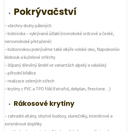
Pokrývačství
– všechny druhy pálených
– bobrovka – vykrývaná úžlabí (rovnoboké srdcové a české,
nerovnoboké přetažené)
– boborovkou pokrýváme také vikýře volské oko, Napoleonův
klobouk a kuželové střechy
– štípaný dřevěný šindel ve variantách alpský a valašský
– přírodní břidlice
– realizace zelených střech
– krytiny z PVC a TPO fólií (fatrafol, dekplan, firestone…)
Rákosové krytiny
– zahradní altány, obytné budovy, slunečníky, interiérové a
exteriérové doplňky