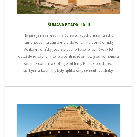
ŠUMAVA ETAPA II A III
Na jaře jsme se vrátili na Šumavu abychom na střechu
namontovali střešní okno a dokončili na domě omítky.
Venkovní omítky jsou z pravého hašeného, několik let
odleželého vápna. Interiérové hliněné omítky jsou kombinací
variant Econom a Cottage od firmy Picas v prostorech
kuchyně a koupelny byly aplikovány cementové stěrky.