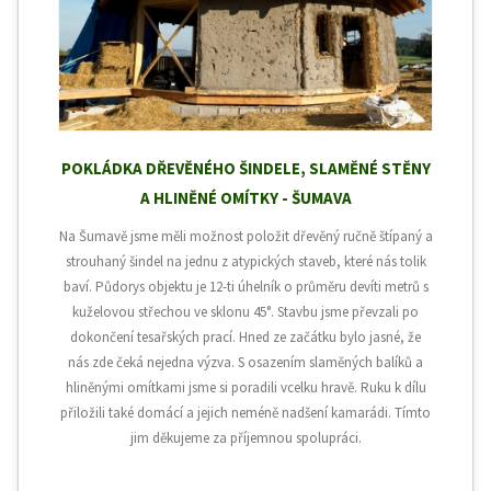
POKLÁDKA DŘEVĚNÉHO ŠINDELE, SLAMĚNÉ STĚNY
A HLINĚNÉ OMÍTKY - ŠUMAVA
Na Šumavě jsme měli možnost položit dřevěný ručně štípaný a
strouhaný šindel na jednu z atypických staveb, které nás tolik
baví. Půdorys objektu je 12-ti úhelník o průměru devíti metrů s
kuželovou střechou ve sklonu 45°. Stavbu jsme převzali po
dokončení tesařských prací. Hned ze začátku bylo jasné, že
nás zde čeká nejedna výzva. S osazením slaměných balíků a
hliněnými omítkami jsme si poradili vcelku hravě. Ruku k dílu
přiložili také domácí a jejich neméně nadšení kamarádi. Tímto
jim děkujeme za příjemnou spolupráci.