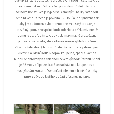
odstup zajišťuje dostatečné provětrávání spodní části stavby a
ochranu balíků před odstřikující vodou při dešti. Nosná
fošnová konstrukce je vyplněna slaměnými balíky metodou
Toma Rijvena. Střecha je pokryta PVC folií a je připravena tak,
aby ji v budoucnu bylo možno ozelenit. Celý prostor je
otevřený, pouze koupelna bude oddělena příčkami. Interiér
domu je uspořádán tak, aby byla maximálně prosvětlena
jihozápadní fasáda, která otevírá krásné výhledy na řeku
Vltavu. K této straně budou přiléhat teplé prostory domu jako
kuchyně a jídelní kout. Naopak koupelna, spaní a kamna
budou orientovány na chladnou severovýchodní stranu. Spaní
je řešeno v půlpatře, které se nachází nad koupelnou a
kuchyňským koutem. Dokončení interiéru a hliněné omítky
jsme z důvodu lepšího počasí přesunuli na jaro.