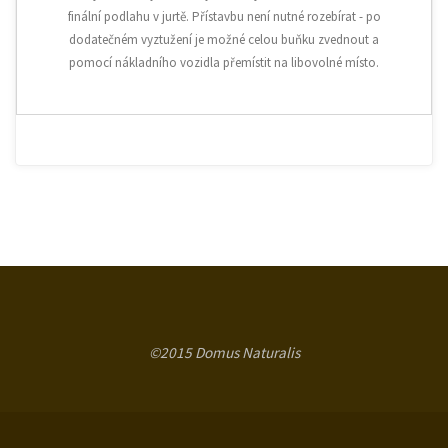
finální podlahu v jurtě. Přístavbu není nutné rozebírat - po
dodatečném vyztužení je možné celou buňku zvednout a
pomocí nákladního vozidla přemístit na libovolné místo.
©2015 Domus Naturalis