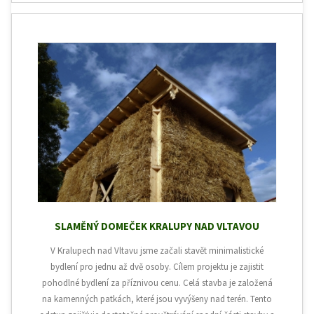
SLAMĚNÝ DOMEČEK KRALUPY NAD VLTAVOU
V Kralupech nad Vltavu jsme začali stavět minimalistické
bydlení pro jednu až dvě osoby. Cílem projektu je zajistit
pohodlné bydlení za příznivou cenu. Celá stavba je založená
na kamenných patkách, které jsou vyvýšeny nad terén. Tento