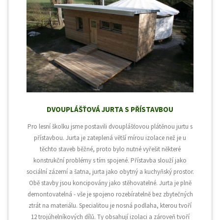
DVOUPLÁŠŤOVÁ JURTA S PŘÍSTAVBOU
Pro lesní školku jsme postavili dvouplášťovou plátěnou jurtu s
přístavbou. Jurta je zateplená větší mírou izolace než je u
těchto staveb běžné, proto bylo nutné vyřešit některé
konstrukční problémy s tím spojené. Přístavba slouží jako
sociální zázemí a šatna, jurta jako obytný a kuchyňský prostor.
Obě stavby jsou koncipovány jako stěhovatelné. Jurta je plně
demontovatelná - vše je spojeno rozebíratelně bez zbytečných
ztrát na materiálu. Specialitou je nosná podlaha, kterou tvoří
12 trojúhelníkových dílů. Ty obsahují izolaci a zároveň tvoří