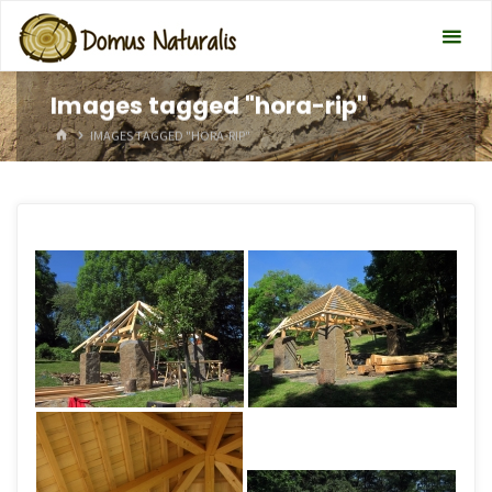
Images tagged "hora-rip"
HOME
IMAGES TAGGED "HORA-RIP"