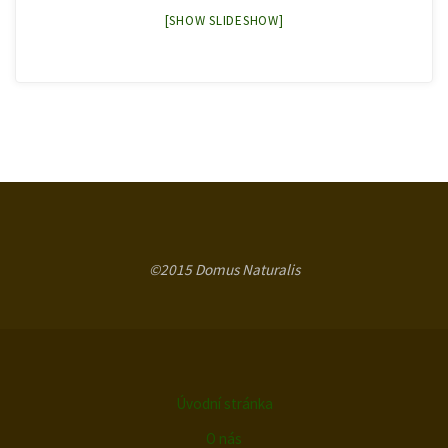
[SHOW SLIDESHOW]
©2015 Domus Naturalis
Úvodní stránka
O nás