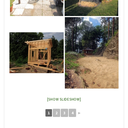
[SHOW SLIDESHOW]
1
2
3
4
►