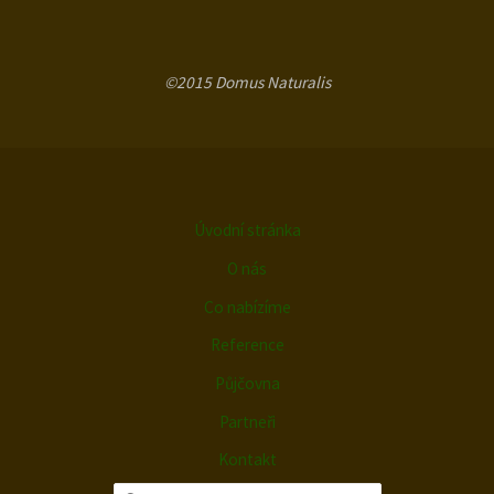
©2015 Domus Naturalis
Úvodní stránka
O nás
Co nabízíme
Reference
Půjčovna
Partneři
Kontakt