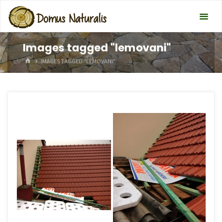
Images tagged "lemovani"
HOME
IMAGES TAGGED "LEMOVANI"