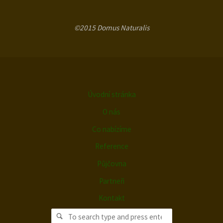
©2015 Domus Naturalis
Úvodní stránka
O nás
Co nabízíme
Reference
Půjčovna
Partneři
Kontakt
Search for:
Search