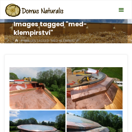
Images tagged "med-
klempirstvi"
HOME
IMAGES TAGGED "MED-KLEMPIRSTVI"