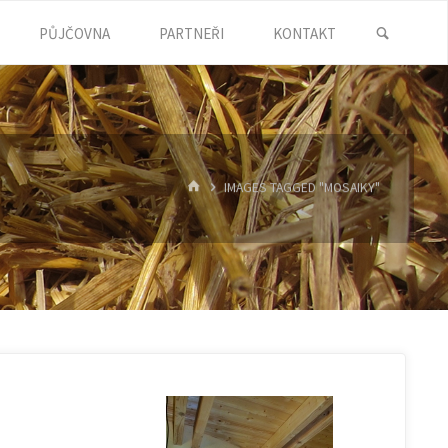
SEARC
PŮJČOVNA
PARTNEŘI
KONTAKT
HOME
IMAGES TAGGED "MOSAIKY"