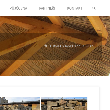
SEARC
PŮJČOVNA
PARTNEŘI
KONTAKT
HOME
IMAGES TAGGED "PISKOVEC"