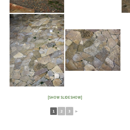
[SHOW SLIDESHOW]
1
2
3
►