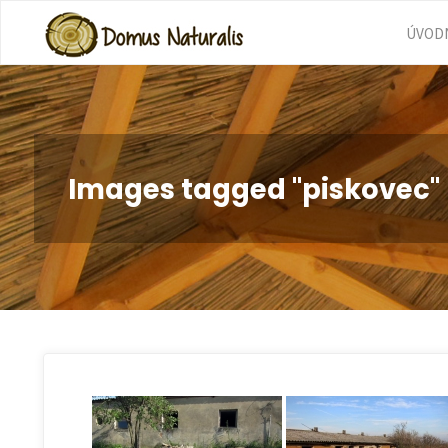
Skip
ÚVODN
to
cont
Images tagged "piskovec"