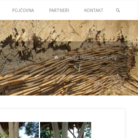
SEARC
PŮJČOVNA
PARTNEŘI
KONTAKT
HOME
IMAGES TAGGED "RAKOSOVA"