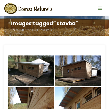
Images tagged "stavba"
HOME
IMAGES TAGGED "STAVBA"