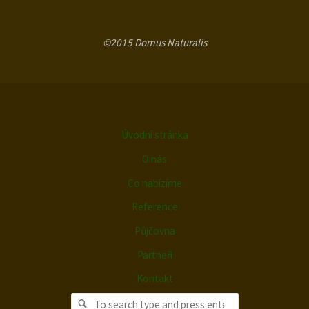
©2015 Domus Naturalis
Úvodní stránka
O nás
Co nabízíme
Reference
Půjčovna
Partneři
Kontakt
Search for:
Search