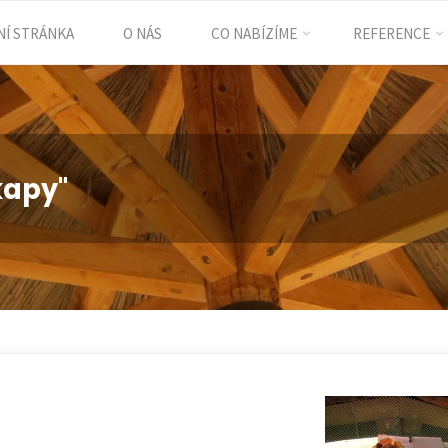
Í STRÁNKA
O NÁS
CO NABÍZÍME
REFERENCE
ent
kapy"