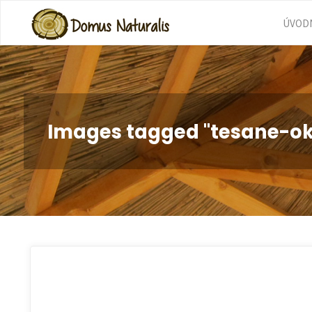
Skip
ÚVODN
to
cont
Images tagged "tesane-o