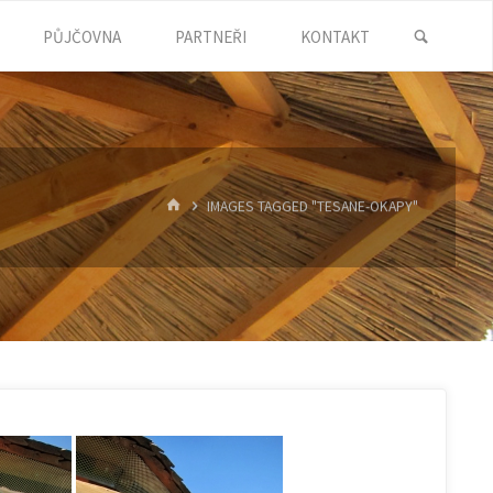
SEARC
PŮJČOVNA
PARTNEŘI
KONTAKT
HOME
IMAGES TAGGED "TESANE-OKAPY"