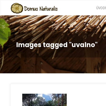
Skip
ÚVODN
to
cont
Images tagged "uvalno"