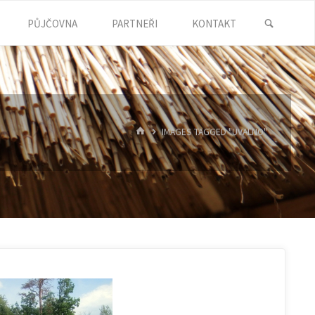
SEARC
PŮJČOVNA
PARTNEŘI
KONTAKT
HOME
IMAGES TAGGED "UVALNO"