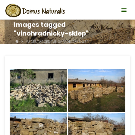
Images tagged
"vinohradnicky-sklep"
HOME
IMAGES TAGGED "VINOHRADNICKY-SKLEP"