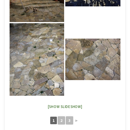
[SHOW SLIDESHOW]
1
2
3
►