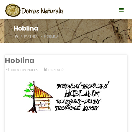
Hoblina
HOME
PARTNEŘI
HOBLINA
Hoblina
FULL
300 × 109
PIXELS
PARTNEŘI
SIZE