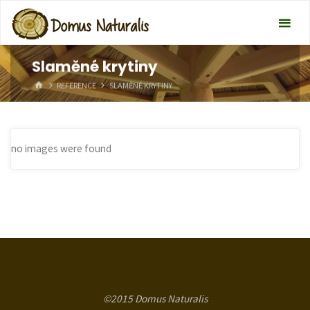
Slaměné krytiny
HOME
REFERENCE
SLAMĚNÉ KRYTINY
no images were found
©2015 Domus Naturalis