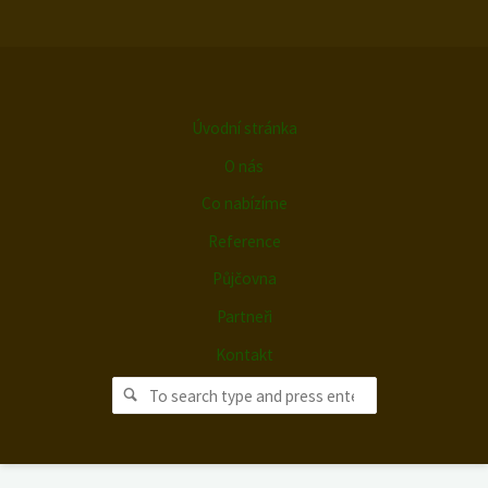
Úvodní stránka
O nás
Co nabízíme
Reference
Půjčovna
Partneři
Kontakt
Search for:
Search