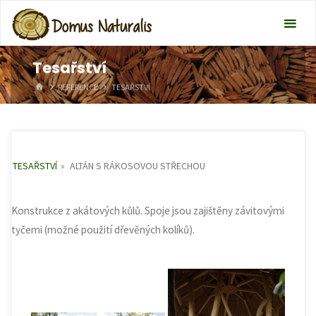
Tesařství
HOME
REFERENCE
TESAŘSTVÍ
TESAŘSTVÍ
»
ALTÁN S RÁKOSOVOU STŘECHOU
Konstrukce z akátových kůlů. Spoje jsou zajištěny závitovými
tyčemi (možné použití dřevěných kolíků).