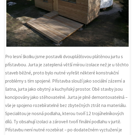
Pro lesní školku jsme postavili dvouplášťovou plátěnou jurtu s
přístavbou. Jurta je zateplená větší mírou izolace než je u těchto
staveb běžné, proto bylo nutné vyřešit některé konstrukční
problémy s tím spojené. Přístavba slouží jako sociální zázemí a
šatna, jurta jako obytný a kuchyňský prostor. Obě stavby jsou
koncipovány jako stěhovatelné. Jurta je plně demontovatelná –
vše je spojeno rozebíratelně bez zbytečných ztrát na materiálu.
Specialitou je nosná podlaha, kterou tvoří 12 trojúhelníkových
dílů. Ty obsahují izolaci a zároveň tvoří finální podlahu v jurtě.
Přístavbu není nutné rozebírat – po dodatečném vyztužení je