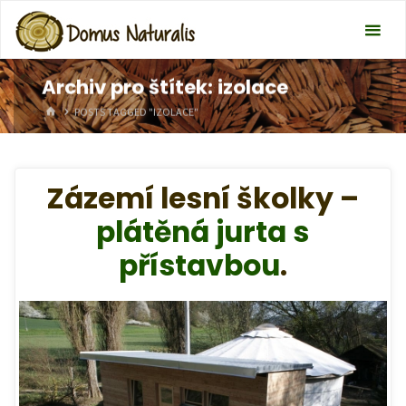
Archiv pro štítek: izolace
HOME
POSTS TAGGED "IZOLACE"
Zázemí lesní školky –
plátěná jurta s
přístavbou
.