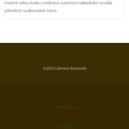
možné celou buňku zvednout a pomocí nákladního vozidla
přemístit na libovolné místo.
©2015 Domus Naturalis
Úvodní stránka
O nás
Co nabízíme