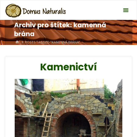
Archiv pro štítek: kamenná
brána
HOME
POSTS TAGGED "KAMENNÁ BRÁNA"
Kamenictví