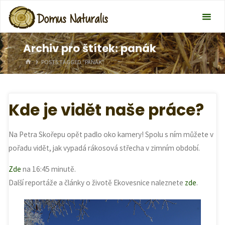
Archiv pro štítek: panák
HOME
POSTS TAGGED "PANÁK"
Kde je vidět naše práce?
Na Petra Skořepu opět padlo oko kamery! Spolu s ním můžete v
pořadu vidět, jak vypadá rákosová střecha v zimním období.
Zde
na 16:45 minutě.
Další reportáže a články o životě Ekovesnice naleznete
zde
.