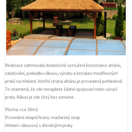
Realizace zahrnovala dodatečné vyztužení konstrukce altánu,
zalaťování, pokladku rákosu, výrobu a instalaci modřínových
prvků na hřebeni. Vnitřní strana altánu je provedená pohledově.
To znamená, že zde nenajdete žádné spojovací nebo vázací
prvky. Rákos je zde čistý bez semene.
Plocha: cca 30m2
Provedení okapní hrany: maďarský okap
Hřeben: rákosový s dřevěnými prvky