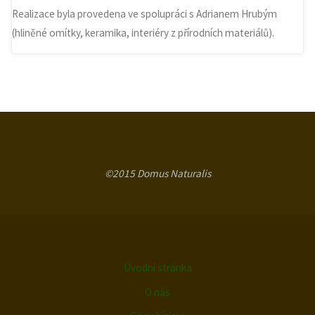
Realizace byla provedena ve spolupráci s Adrianem Hrubým
(hliněné omítky, keramika, interiéry z přírodních materiálů).
©2015 Domus Naturalis
Úvodní stránka
O nás