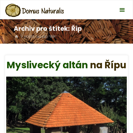
Archiv pro štítek: Říp
HOME
POSTS TAGGED "ŘÍP"
Myslivecký altán
na Řípu