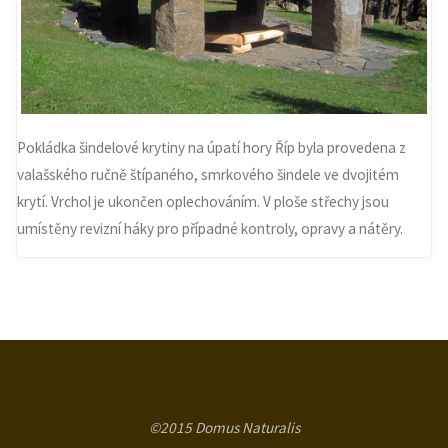
Pokládka šindelové krytiny na úpatí hory Říp byla provedena z
valašského ručně štípaného, smrkového šindele ve dvojitém
krytí. Vrchol je ukončen oplechováním. V ploše střechy jsou
umístěny revizní háky pro případné kontroly, opravy a nátěry.
©2015 Domus Naturalis