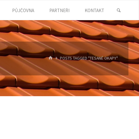
SEARC
PŮJČOVNA
PARTNEŘI
KONTAKT
HOME
POSTS TAGGED "TESANÉ OKAPY"