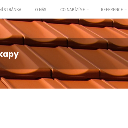
Í STRÁNKA
O NÁS
CO NABÍZÍME
REFERENCE
ent
okapy