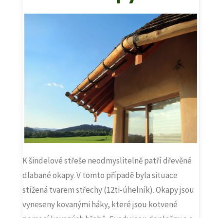
K šindelové střeše neodmyslitelně patří dřevěné
dlabané okapy. V tomto případě byla situace
stížená tvarem střechy (12ti-úhelník). Okapy jsou
vyneseny kovanými háky, které jsou kotvené