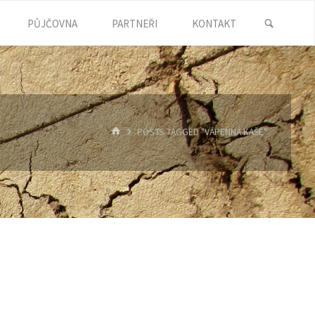
SEARC
PŮJČOVNA
PARTNEŘI
KONTAKT
HOME
POSTS TAGGED "VÁPENNÁ KAŠE"