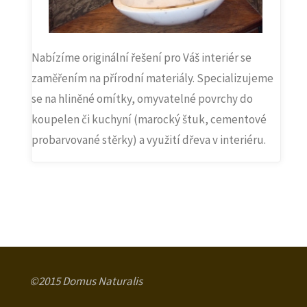
Nabízíme originální řešení pro Váš interiér se
zaměřením na přírodní materiály. Specializujeme
se na hliněné omítky, omyvatelné povrchy do
koupelen či kuchyní (marocký štuk, cementové
probarvované stěrky) a využití dřeva v interiéru.
©2015 Domus Naturalis