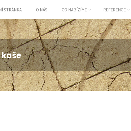
Í STRÁNKA
O NÁS
CO NABÍZÍME
REFERENCE
ent
 kaše