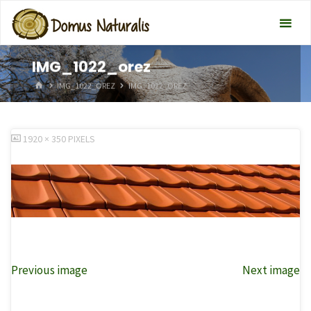
IMG_1022_orez
HOME
IMG_1022_OREZ
IMG_1022_OREZ
FULL
1920 × 350
PIXELS
SIZE
Previous image
Next image