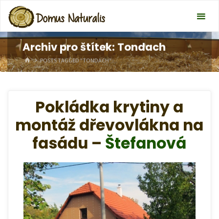
Archiv pro štítek: Tondach
HOME
POSTS TAGGED "TONDACH"
Pokládka krytiny a
montáž dřevovlákna na
fasádu –
Štefanová