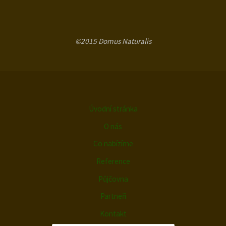
©2015 Domus Naturalis
Úvodní stránka
O nás
Co nabízíme
Reference
Půjčovna
Partneři
Kontakt